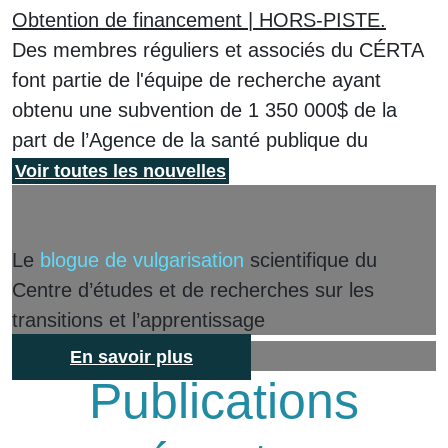
Obtention de financement | HORS-PISTE.
Des membres réguliers et associés du CÉRTA
font partie de l'équipe de recherche ayant
obtenu une subvention de 1 350 000$ de la
part de l’Agence de la santé publique du
Canada (ASPC).
Voir toutes les nouvelles
Le
blogue de vulgarisation
scientifique du
Centre d’études et de recherches sur les
transitions et l’apprentissage
En savoir plus
Publications