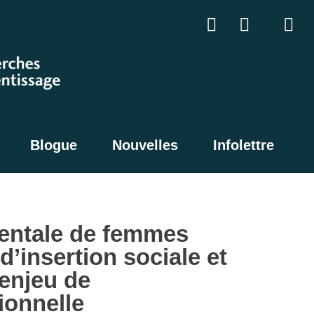
Blogue
Nouvelles
Infolettre
entale de femmes
d’insertion sociale et
 enjeu de
ionnelle