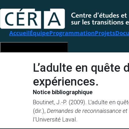
Accueil
Équipe
Programmation
Projets
Docu
Hamburger Toggle Menu
L’adulte en quête 
expériences.
Notice bibliographique
Boutinet, J.-P. (2009). L’adulte en qu
(dir.),
Demandes de reconnaissance et va
l’Université Laval.