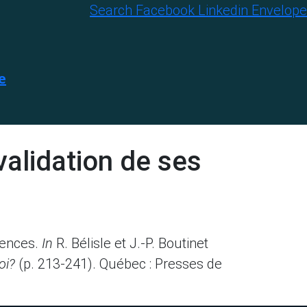
Search
Facebook
Linkedin
Envelope
e
validation de ses
riences.
In
R. Bélisle et J.-P. Boutinet
oi?
(p. 213-241). Québec : Presses de