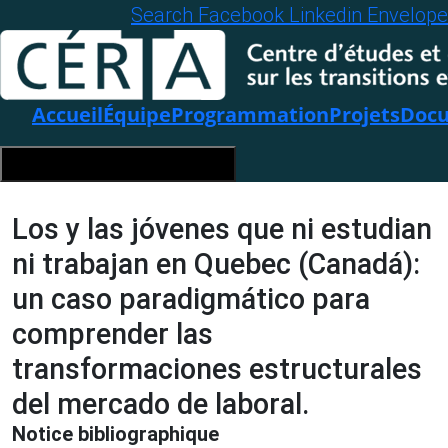
Search
Facebook
Linkedin
Envelope
Accueil
Équipe
Programmation
Projets
Docu
Hamburger Toggle Menu
Los y las jóvenes que ni estudian
ni trabajan en Quebec (Canadá):
un caso paradigmático para
comprender las
transformaciones estructurales
del mercado de laboral.
Notice bibliographique