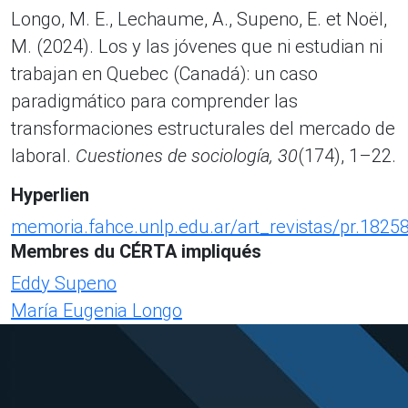
Longo, M. E., Lechaume, A., Supeno, E. et Noël,
M. (2024). Los y las jóvenes que ni estudian ni
trabajan en Quebec (Canadá): un caso
paradigmático para comprender las
transformaciones estructurales del mercado de
laboral.
Cuestiones de sociología, 30
(174), 1–22.
Hyperlien
memoria.fahce.unlp.edu.ar/art_revistas/pr.1825
Membres du CÉRTA impliqués
Eddy Supeno
María Eugenia Longo