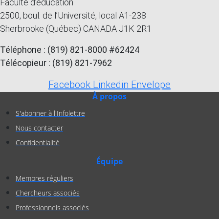
Faculté d’éducation
2500, boul. de l’Université, local A1-238
Sherbrooke (Québec) CANADA J1K 2R1
Téléphone : (819) 821-8000 #62424
Télécopieur : (819) 821-7962
Facebook
Linkedin
Envelope
À propos
S'abonner à l'Infolettre
Nous contacter
Confidentialité
Équipe
Membres réguliers
Chercheurs associés
Professionnels associés