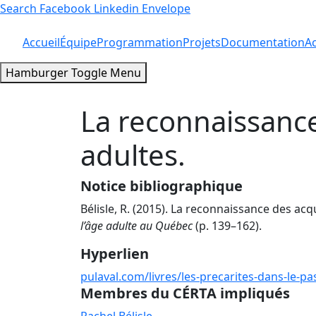
Search
Facebook
Linkedin
Envelope
Accueil
Équipe
Programmation
Projets
Documentation
Ac
Hamburger Toggle Menu
La reconnaissance
adultes.
Notice bibliographique
Bélisle, R. (2015). La reconnaissance des acqu
l’âge adulte au Québec
(p. 139–162).
Hyperlien
pulaval.com/livres/les-precarites-dans-le-p
Membres du CÉRTA impliqués