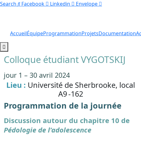
Search
Facebook
Linkedin
Envelope
Accueil
Équipe
Programmation
Projets
Documentation
Ac
Hamburger Toggle Menu
Colloque étudiant VYGOTSKIJ
jour 1 – 30 avril 2024
Lieu :
Université de Sherbrooke, local
A9 -162
Programmation de la journée
Discussion autour du chapitre 10 de
Pédologie de l’adolescence