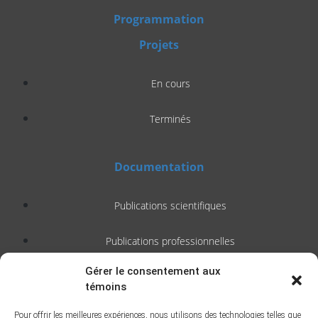
Programmation
Projets
En cours
Terminés
Documentation
Publications scientifiques
Publications professionnelles
Gérer le consentement aux
Soutien à l’intervention
témoins
Essais, mémoires et thèses
Pour offrir les meilleures expériences, nous utilisons des technologies telles que