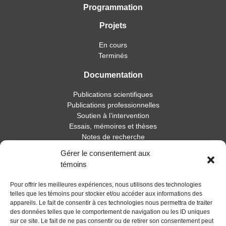
Programmation
Projets
En cours
Terminés
Documentation
Publications scientifiques
Publications professionnelles
Soutien à l’intervention
Essais, mémoires et thèses
Notes de recherche
Gérer le consentement aux
Activités
témoins
Blogue
Pour offrir les meilleures expériences, nous utilisons des technologies
Nouvelles
telles que les témoins pour stocker et/ou accéder aux informations des
appareils. Le fait de consentir à ces technologies nous permettra de traiter
des données telles que le comportement de navigation ou les ID uniques
sur ce site. Le fait de ne pas consentir ou de retirer son consentement peut