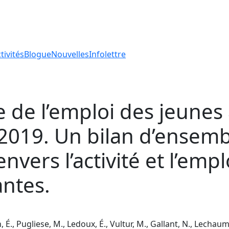
tivités
Blogue
Nouvelles
Infolettre
que de l’emploi des jeun
2019. Un bilan d’ensemble
nvers l’activité et l’empl
antes.
 É., Pugliese, M., Ledoux, É., Vultur, M., Gallant, N., Lechaume,