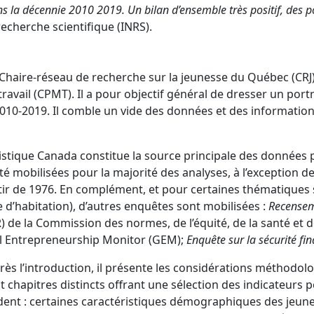
 la décennie 2010 2019. Un bilan d’ensemble très positif, des posi
recherche scientifique (INRS).
 Chaire-réseau de recherche sur la jeunesse du Québec (CRJ) 
ail (CPMT). Il a pour objectif général de dresser un portra
2010-2019. Il comble un vide des données et des information
istique Canada constitue la source principale des données 
é mobilisées pour la majorité des analyses, à l’exception d
rtir de 1976. En complément, et pour certaines thématiques 
e d’habitation), d’autres enquêtes sont mobilisées :
Recensem
de la Commission des normes, de l’équité, de la santé et de
l Entrepreneurship Monitor (GEM);
Enquête sur la sécurité fin
près l’introduction, il présente les considérations méthodol
t chapitres distincts offrant une sélection des indicateurs 
rdent : certaines caractéristiques démographiques des jeune