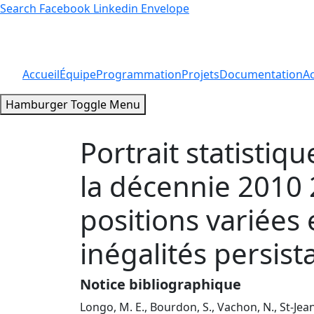
Search
Facebook
Linkedin
Envelope
Accueil
Équipe
Programmation
Projets
Documentation
Ac
Hamburger Toggle Menu
Portrait statisti
la décennie 2010 
positions variées e
inégalités persist
Notice bibliographique
Longo, M. E., Bourdon, S., Vachon, N., St-Jean,