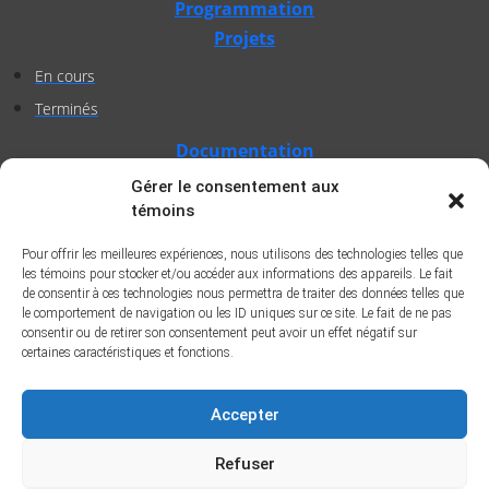
Programmation
Projets
En cours
Terminés
Documentation
Gérer le consentement aux
Publications scientifiques
témoins
Publications professionnelles
Soutien à l’intervention
Pour offrir les meilleures expériences, nous utilisons des technologies telles que
les témoins pour stocker et/ou accéder aux informations des appareils. Le fait
Essais, mémoires et thèses
de consentir à ces technologies nous permettra de traiter des données telles que
le comportement de navigation ou les ID uniques sur ce site. Le fait de ne pas
Notes de recherche
consentir ou de retirer son consentement peut avoir un effet négatif sur
certaines caractéristiques et fonctions.
Activités
Blogue
Accepter
Nouvelles
Refuser