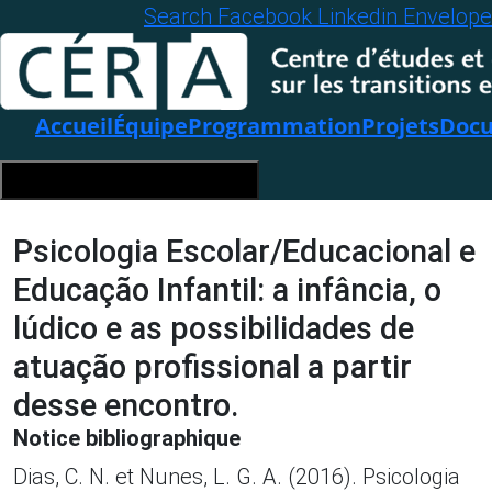
Search
Facebook
Linkedin
Envelope
Accueil
Équipe
Programmation
Projets
Docu
Hamburger Toggle Menu
Psicologia Escolar/Educacional e
Educação Infantil: a infância, o
lúdico e as possibilidades de
atuação profissional a partir
desse encontro.
Notice bibliographique
Dias, C. N. et Nunes, L. G. A. (2016). Psicologia