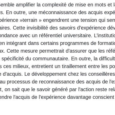
mble amplifier la complexité de mise en mots et la 
uis. En outre, une méconnaissance des acquis exp
périence »terrain » engendrent une tension qui sem
res. Cette invisibilité des savoirs d’expérience dé
ndance avec un référentiel universitaire. L’instituti
s en intégrant dans certains programmes de format
ux. Cette mesure permettrait d’assurer que les réfé
écificité du communautaire. En outre, la difficul
es milieux, entretient un tiraillement entre les pos
 d’acquis. Le développement chez les conseillères e
 processus de reconnaissance des acquis de l’exp
t, on sait que le savoir généré par l’action reste r
e l’acquis de l’expérience davantage conscient dès