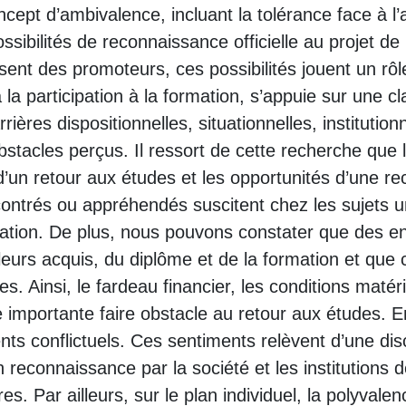
cept d’ambivalence, incluant la tolérance face à l’
ibilités de reconnaissance officielle au projet de 
ent des promoteurs, ces possibilités jouent un rôle 
la participation à la formation, s’appuie sur une cl
rières dispositionnelles, situationnelles, institution
bstacles perçus. Il ressort de cette recherche que 
’un retour aux études et les opportunités d’une r
ncontrés ou appréhendés suscitent chez les sujets 
mation. De plus, nous pouvons constater que des e
leurs acquis, du diplôme et de la formation et que
. Ainsi, le fardeau financier, les conditions matérie
importante faire obstacle au retour aux études. En
nts conflictuels. Ces sentiments relèvent d’une dis
n reconnaissance par la société et les institutions 
s. Par ailleurs, sur le plan individuel, la polyvale