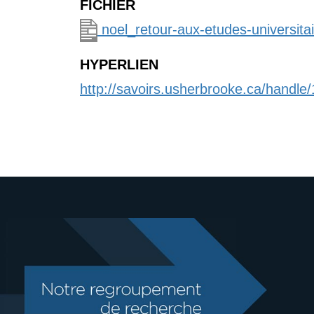
FICHIER
noel_retour-aux-etudes-universita
HYPERLIEN
http://savoirs.usherbrooke.ca/handle