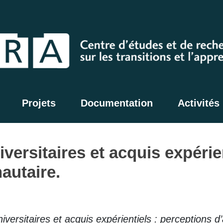
Projets
Documentation
Activités
versitaires et acquis expérie
autaire.
iversitaires et acquis expérientiels : perceptions