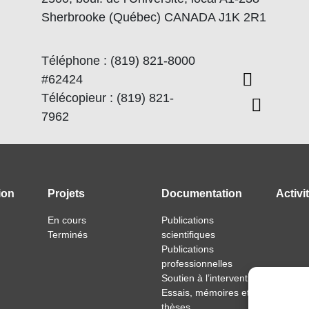
Sherbrooke (Québec) CANADA J1K 2R1
Téléphone : (819) 821-8000
#62424
Télécopieur : (819) 821-
7962
ion
Projets
Documentation
Activi
En cours
Publications
Terminés
scientifiques
Publications
professionnelles
Soutien à l’intervention
Essais, mémoires et
thèses