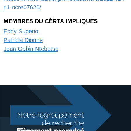
n1-ncre07626/
MEMBRES DU CÉRTA IMPLIQUÉS
Eddy Supeno
Patricia Dionne
Jean Gabin Ntebutse