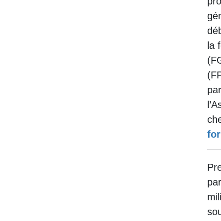
pro
gén
déb
la 
(FG
(FP
pa
l’A
che
fo
Pre
par
mil
sou