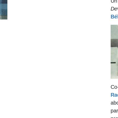
Un 
De
Bél
Co-
Ra
abo
par