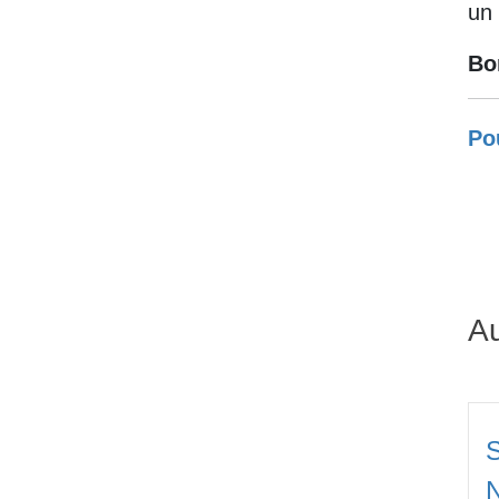
un 
Bo
Pou
Au
S
N