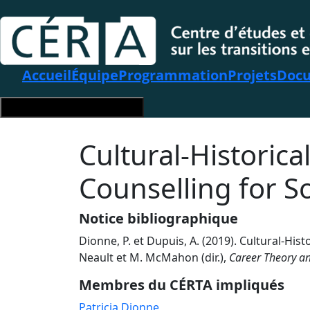
Accueil
Équipe
Programmation
Projets
Docu
Hamburger Toggle Menu
Cultural-Historica
Counselling for So
Notice bibliographique
Dionne, P. et Dupuis, A. (2019). Cultural-His
Neault et M. McMahon (dir.),
Career Theory an
Membres du CÉRTA impliqués
Patricia Dionne