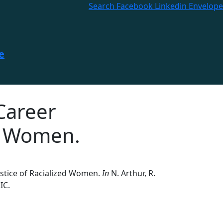
Search
Facebook
Linkedin
Envelope
e
 Career
ed Women.
Justice of Racialized Women.
In
N. Arthur, R.
IC.